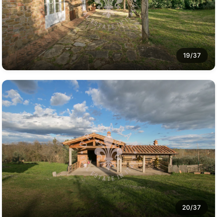
19/37
20/37