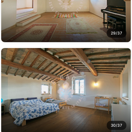
29/37
30/37