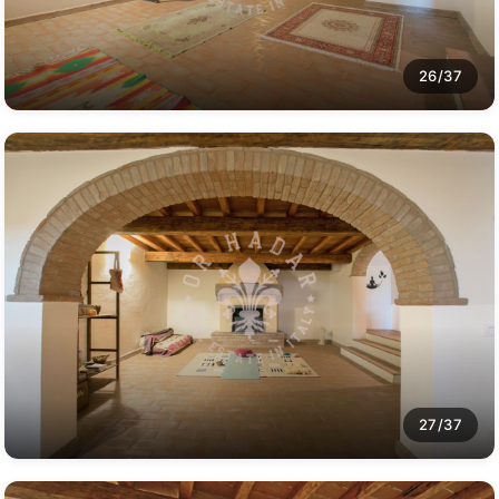
26/37
27/37