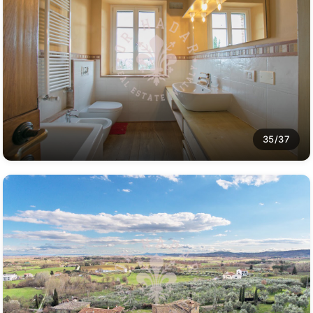
35/37