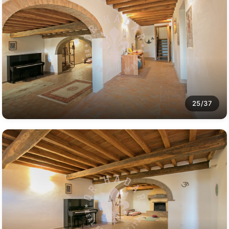
25/37