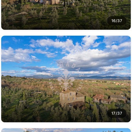
16/37
17/37