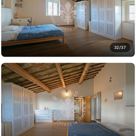
32/37