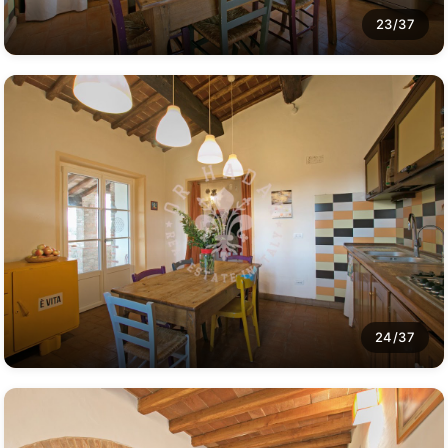
23/37
24/37