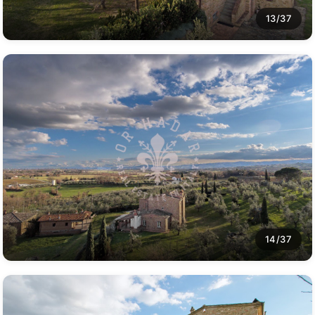
13/37
14/37