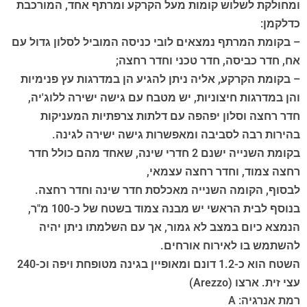
ומחולקת לשלוש קומות מעל הקרקע ומרתף אחד, המורכבת
כדלקמן:
– בקומת המרתף נמצאים לובי כניסה המוביל לסלון גדול עם
אח, חדר כביסה, חדר טכני וחדר רחצה;
– בקומת הקרקע, אליה ניתן להגיע הן במדרגות עץ פנימיות
והן במדרגות חיצוניות, יש מטבח עם גישה ישירה ללוג'יה,
חדר רחצה וסלון יפהפה עם דלתות צרפתיות המעניקות
בהירות רבה לסביבה ומאפשרות גישה ישירה לגינה.
בקומת השנייה ישנם 2 חדרי שינה, שאחד מהם כולל חדר
רחצה צמוד, וחדר רחצה עצמאי,
לבסוף, הקומה השנייה מאכלסת חדר שינה וחדר רחצה.
בנוסף לבית הראשי יש מבנה צמוד בשטח של כ-100 מ"ר,
הנמצא כיום במצב לא גמור, אך עם השלמתו ניתן יהיה
להשתמש בו לאירוח אורחים.
השטח הוא כ-1.2 דונם ומאופיין בגינה מטופחת ויפה וכ-240
עצי זית. ארצו (Arezzo)
רמת אנרגיה: A