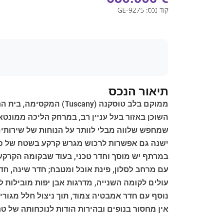
קוד נכס:
GE-9275
תיאור הנכס
ממוקם בלב טוסקנה (Tuscany) המקסימה, בית החווה האבן הזה ראוי לתשומת לב מיוחדת.
השוכן באזור בעל עניין רב, במרחק הליכה ממונטא
שמחפש שלווה מבלי לוותר על הנוחות של שירותים
ישנה גם אפשרות לרכוש מגרש קרקע בשטח של כ-10,970 מ"ר, המאופיין בפרטיות מצוינת
במרתף יש מוסך וחדר טכני, בעוד שבקומה הקרקעית 
עם מרחב לסלון, פינת אוכל ומטבח; חדר שינה, ח
עולים לקומה השנייה, מדרגות אבן יפות מובילות
נוסף עם חדר אמבטיה צמוד, תוך ניצול חלל מגורים
אין מחסור בנופים ובהירות הודות לנוכחותה של טרסה יפ