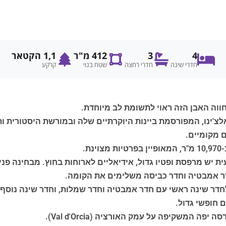
4
3
412 מ"ר
1,1 הקטאר
חדרי שינה
חדרי רחצה
שטח בנוי
קרקע
לצ'ינו, המפורסמת ביינות היוקרתיים שלה ובמורשת היסטורית ות
 מקומיים.
.
יש מרפסת ופטיו גדול, אידיאליים לארוחות בחוץ. מבחינה פנימי
דר אמבטיה וחדר כביסה משלימים את הקומה.
 לחדר שינה ראשי עם חדר אמבטיה וחדר שמלות, וחדר שינה נוס
 חופשי גדול.
ה המשקיפה על עמק האורציה (Val d'Orcia).