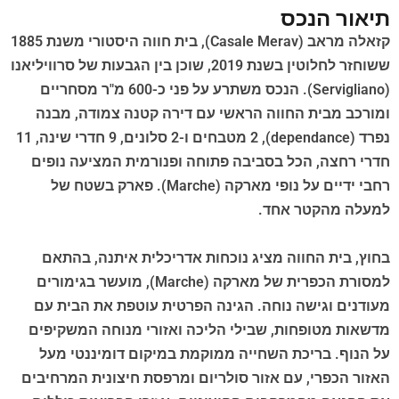
תיאור הנכס
קזאלה מראב (Casale Merav), בית חווה היסטורי משנת 1885
ששוחזר לחלוטין בשנת 2019, שוכן בין הגבעות של סרוויליאנו
(Servigliano). הנכס משתרע על פני כ-600 מ"ר מסחריים
ומורכב מבית החווה הראשי עם דירה קטנה צמודה, מבנה
נפרד (dependance), 2 מטבחים ו-2 סלונים, 9 חדרי שינה, 11
חדרי רחצה, הכל בסביבה פתוחה ופנורמית המציעה נופים
רחבי ידיים על נופי מארקה (Marche). פארק בשטח של
למעלה מהקטר אחד.
בחוץ, בית החווה מציג נוכחות אדריכלית איתנה, בהתאם
למסורת הכפרית של מארקה (Marche), מועשר בגימורים
מעודנים וגישה נוחה. הגינה הפרטית עוטפת את הבית עם
מדשאות מטופחות, שבילי הליכה ואזורי מנוחה המשקיפים
על הנוף. בריכת השחייה ממוקמת במיקום דומיננטי מעל
האזור הכפרי, עם אזור סולריום ומרפסת חיצונית המרחיבים