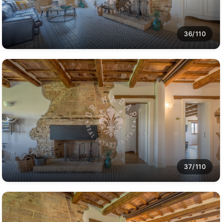
36/110
37/110