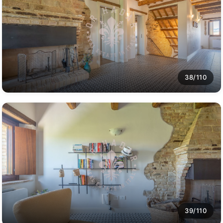
38/110
39/110