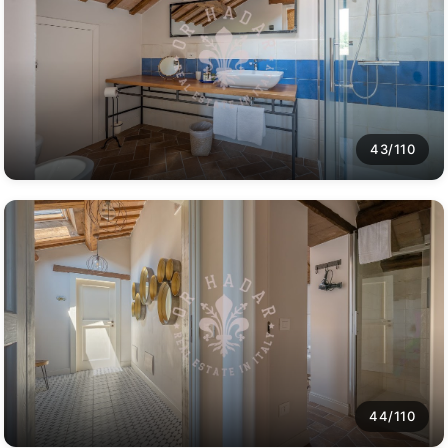
43/110
44/110