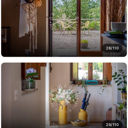
28/110
29/110