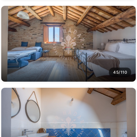
45/110