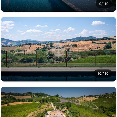
9/110
10/110