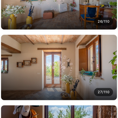
26/110
27/110