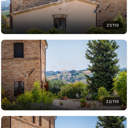
21/110
22/110