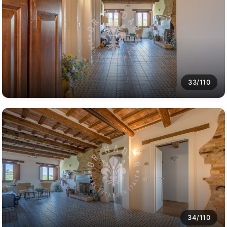
33/110
34/110