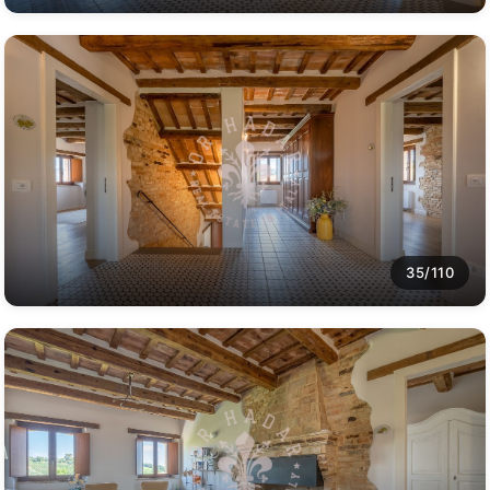
35/110