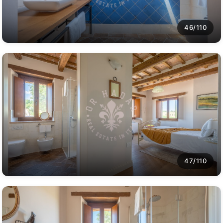
46/110
47/110