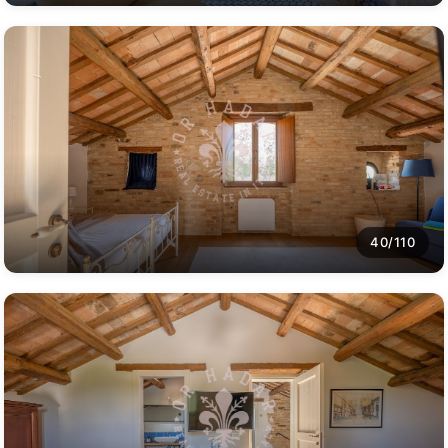
40/110