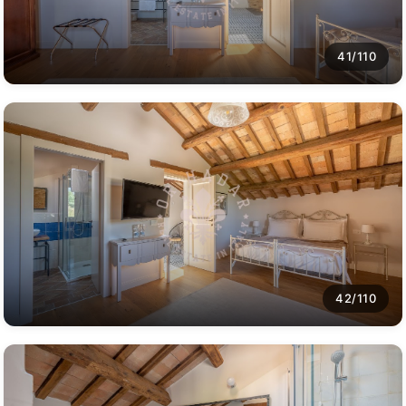
41/110
42/110