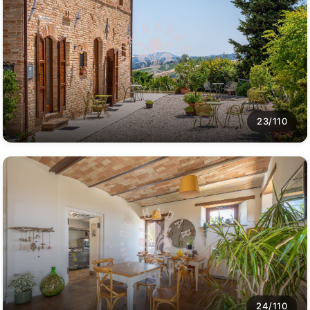
23/110
24/110