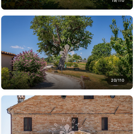
19/110
20/110