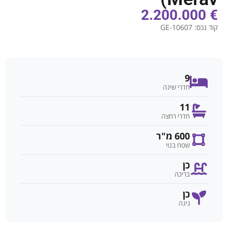
€ 2.200.000
קוד נכס:
GE-10607
9
חדרי שינה
11
חדרי רחצה
600 מ"ר
שטח בנוי
כן
בריכה
כן
גינה