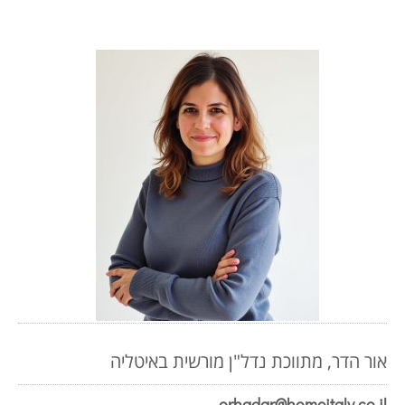
אור הדר, מתווכת נדל"ן מורשית באיטליה
orhadar@homeitaly.co.il