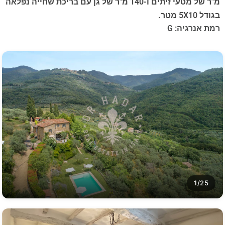
מ"ר של מטעי זיתים ו-140 מ"ר של גן עם בריכת שחייה נפלאה
בגודל 5X10 מטר.
רמת אנרגיה: G
1/25