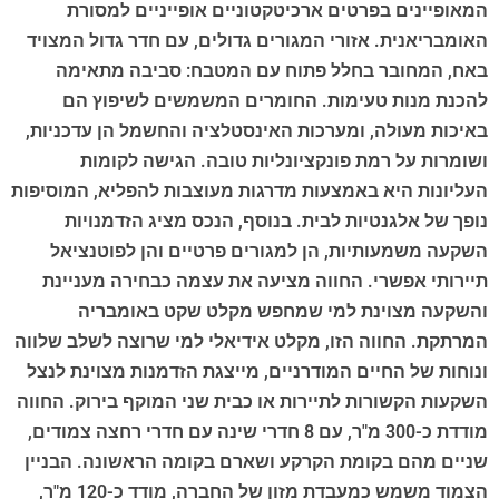
המאופיינים בפרטים ארכיטקטוניים אופייניים למסורת
האומבריאנית. אזורי המגורים גדולים, עם חדר גדול המצויד
באח, המחובר בחלל פתוח עם המטבח: סביבה מתאימה
להכנת מנות טעימות. החומרים המשמשים לשיפוץ הם
באיכות מעולה, ומערכות האינסטלציה והחשמל הן עדכניות,
ושומרות על רמת פונקציונליות טובה. הגישה לקומות
העליונות היא באמצעות מדרגות מעוצבות להפליא, המוסיפות
נופך של אלגנטיות לבית. בנוסף, הנכס מציג הזדמנויות
השקעה משמעותיות, הן למגורים פרטיים והן לפוטנציאל
תיירותי אפשרי. החווה מציעה את עצמה כבחירה מעניינת
והשקעה מצוינת למי שמחפש מקלט שקט באומבריה
המרתקת. החווה הזו, מקלט אידיאלי למי שרוצה לשלב שלווה
ונוחות של החיים המודרניים, מייצגת הזדמנות מצוינת לנצל
השקעות הקשורות לתיירות או כבית שני המוקף בירוק. החווה
מודדת כ-300 מ"ר, עם 8 חדרי שינה עם חדרי רחצה צמודים,
שניים מהם בקומת הקרקע ושארם בקומה הראשונה. הבניין
הצמוד משמש כמעבדת מזון של החברה, מודד כ-120 מ"ר,