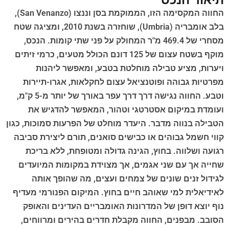
תיאור הנכס
החווה המקסימה הזו, הממוקמת בסן וננצו (San Venanzo),
בלב אומבריה (Umbria), שוחזרה בשנת 2010, ומציגה שטח
מסחרי של 469.4 מ"ר המחולק על פני שתי קומות. הנכס,
מוקף בשטח עצום של 125 דונם הכולל מטעים, כרמי זיתים
ויערות, מציע טבילה מוחלטת בטבע, ומאפשר ליהנות
מפרטיות גבוהה ופוטנציאל עצום לחקלאות, אגרו-תיירות
וטבע. החווה נגישה דרך דרך עפר באורך של יותר מ-5 ק"מ,
ועומדת במיקום אסטרטגי וטהור, המאפשר להדגיש את
הטבילה בנווה מדבר. היעדר מוחלט של הפרעות סמוכות, כגון
קווי חשמל גבוהים או כבישים סואנים, תורם ליצירת סביבה
רגועה ושלווה. בחוץ, הגינה גדולה ומטופחת, ללא בריכת
שחייה אך עם שני אגמים, אך מצוידת במקומות המיועדים
לגידול זנים שונים של צמחים ועצים, מה שהופך אותה
לאידיאלית למי שאוהב חיים בחוץ. המיקום הפנורמי מעדיף
נוף יוצא דופן של המדרונות האומבריים העדינים והאופק
הסובב. מבפנים, החווה מקבלת חדרים בהירים ומרווחים,