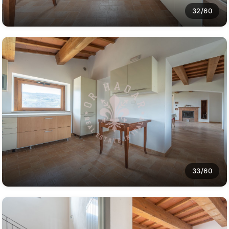
32/60
33/60