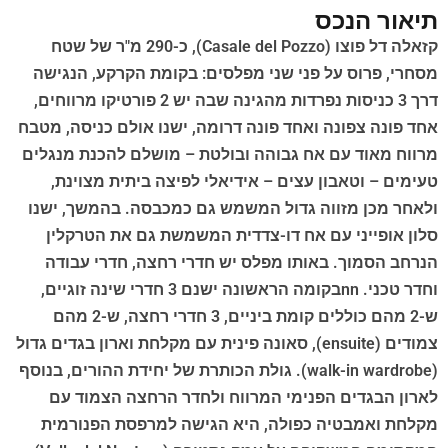
תיאור הנכס
קזאלה דל פוצו (Casale del Pozzo), כ-290 מ"ר של שטח
מסחרי, פרוס על פני שני מפלסים: בקומת הקרקע, הנגישה
דרך 3 כניסות נפרדות מהגינה שבה יש 2 פורטיקו מרווחים,
אחד פונה צפונה ואחד פונה דרומה, ישנו אולם כניסה, מטבח
מרווח מאוד עם אח גבוהה ובולטת – מושלם להכנת מנגלים
טעימים – וטאבון עצים – אידיאלי לפיצה ביתית מצוינת,
ולאחר מכן מזווה גדול המשמש גם כמכבסה. בהמשך, ישנו
סלון אופייני עם אח דו-צדדית המשמשת גם את הטרקלין
הנרחב הסמוך. באותו מפלס יש חדרי רחצה, חדרי עבודה
וחדר טכני. nnבקומה הראשונה ישנם 3 חדרי שינה זוגיים,
ש-2 מהם כוללים קומת ביניים, 3 חדרי רחצה, ש-2 מהם
צמודים (ensuite), סאונה פינית עם מקלחת וארון בגדים גדול
(walk-in wardrobe). גולת הכותרת של יחידת ההורים, בנוסף
לארון הבגדים הפנימי המרווח ולחדר הרחצה הצמוד עם
מקלחת ואמבטיה כפולה, היא הגישה למרפסת הפנורמית