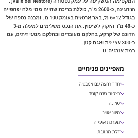
המקסימה המשקיפה על עמק נסטורה (Valle del Nestore).
nnהגינה, כ-2600 מ"ר, כוללת בריכת שחייה ממי מלח יפהפייה
בגודל 12×6 מ', באר ארטזית בעומק 100 מ', ומבנה נספח של
כ-48 מ"ר הזקוק לשיפוץ. את הנכס משלימים למעלה מ-3
הדונם של קרקע, בחלקם מעובדים ובחלקם מטעי זיתים, עם
כ-300 עצי זית ואגם קטן.
רמת אנרגיה: D
מאפיינים פנימיים
חדר רחצה עם אמבטיה
רצפות טרה קוטה
סאונה
מיזוג אוויר
מערכת אזעקה
דלת ממוגנת