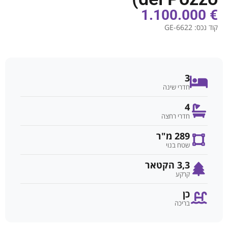
€ 1.100.000
קוד נכס:
GE-6622
3
חדרי שינה
4
חדרי רחצה
289 מ"ר
שטח בנוי
3,3 הקטאר
קרקע
כן
בריכה