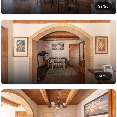
33/50
34/50