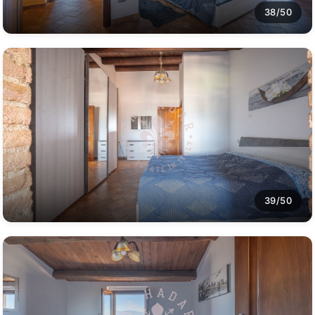
38/50
39/50