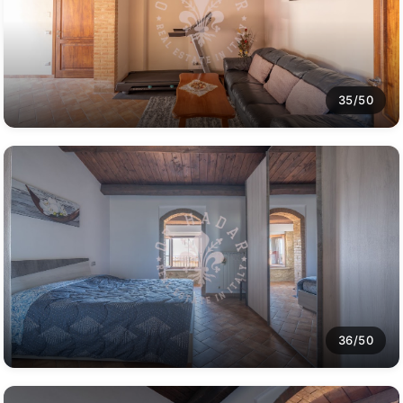
35/50
36/50