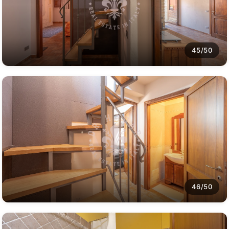
45/50
46/50