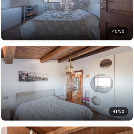
40/50
41/50