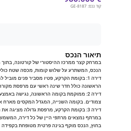
קוד נכס:
GE-8187
תיאור הנכס
במרחק קצר ממרכז ההיסטורי של קורטונה, בתוך מת
הנכס, המשתרע על שלוש קומות, מכסה שטח כולל של 411 מ"ר ומחולק לשלוש יחידות מגורים
דירה 1: בקומת הקרקע, פטיו מסביר פנים מוב
הראשונה כולל חדר שינה ראשי עם מרפסת מקורה,
דירה 2: ממוקמת בקומה הראשונה, נגישה באמ
צמודים. בקומה השנייה, המגדל המקסים מארח א
דירה 3: בקומת הקרקע, מרפסת גדולה מציגה את המגורים, המורכב מאזור מגורים עם אח, מטבח ושני חדרי שינה זוגיים, שניהם עם חדרי רחצה פרטיים.
במרתף נמצאים מרתפי היין של כל דירה, המשמשי