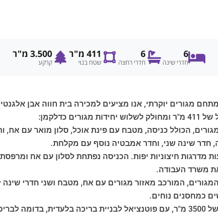
6
6
411 מ"ר
3.500 מ"ר
חדרי שינה
חדרי רחצה
שטח בנוי
קרקע
חם מגורים יוקרתי, אנו מציעים למכירה בית חווה אבן אלגנטי,
 כדלקמן:
יל למגורים, הכולל כניסה, מטבח עם פינת אוכל, סלון מואר עם א
 חדר שינה שני, וחדר אמבטיה נוסף עם מקלחת.
צעות מדרגות חיצוניות יפות. הכניסה נפתחת לסלון עם אח ומרפסת
ת משרד העבודה.
ם כמחסנים נוחים.
בחוץ, הנכס מוקף בגינה פרטית מטופחת בקפידה של 3500 מ"ר, עם פוטנציאל לבניית ב