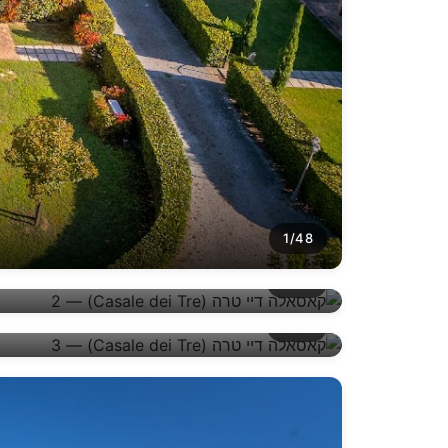
1/48
2/48
3/48