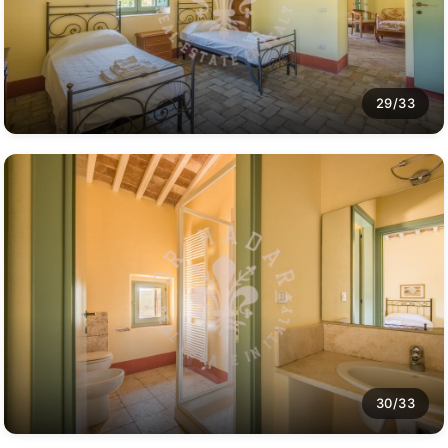
29/33
30/33