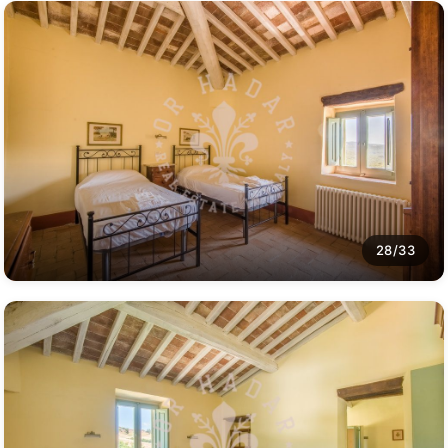
28/33