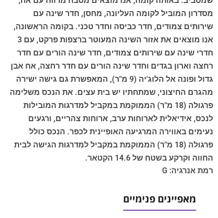
שמסביב. באותה קומה, אנו מוצאים מטבח מרווח עם אח,
מסדרון המוביל לקומה העליונה, מחסן, חדר שינה עם
שירותים צמודים, חדר כביסה וחדר טכני. בקומה הראשונה,
אנו מוצאים את אזור השינה המעוטר ברצפות פרקט, עם 3
חדרי שינה עם שירותים צמודים, חדר שינה הורים עם חדר
רחצה וארון בגדים וחדר שינה הורים עם חדר רחצה, אח אבן
גדול ופונה אל הלוג'יה (9 מ"ר), המאפשרת גם גישה ישירה
מהגרם החיצוני, שמתחתיו יש בית עצים. את הנכס משלימה
פרגולה (18 מ"ר) הממוקמת במקביל למדרגות המובילות
לנכס, אידיאלית לארוחות ערב, ארוחות צהריים, ורגעים
נעימים באווירה המרגיעה האופיינית לכפר. הנכס כולל
פרגולה (18 מ"ר) הממוקמת במקביל למדרגות הגישה לבית
החווה וקרקע בשטח של 14.6 הקטאר.
רמת אנרגיה: G
מאפיינים פנימיים