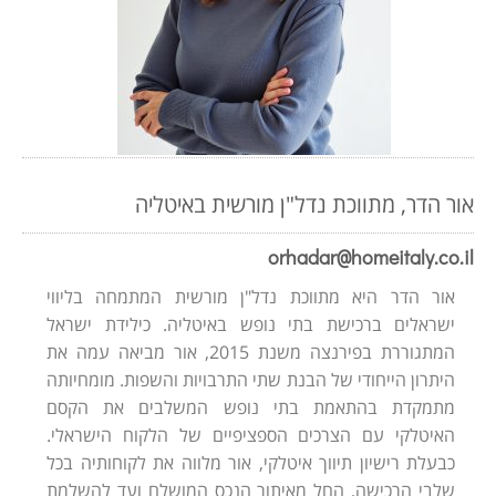
אור הדר, מתווכת נדל"ן מורשית באיטליה
orhadar@homeitaly.co.il
אור הדר היא מתווכת נדל"ן מורשית המתמחה בליווי
ישראלים ברכישת בתי נופש באיטליה. כילידת ישראל
המתגוררת בפירנצה משנת 2015, אור מביאה עמה את
היתרון הייחודי של הבנת שתי התרבויות והשפות. מומחיותה
מתמקדת בהתאמת בתי נופש המשלבים את הקסם
האיטלקי עם הצרכים הספציפיים של הלקוח הישראלי.
כבעלת רישיון תיווך איטלקי, אור מלווה את לקוחותיה בכל
שלבי הרכישה, החל מאיתור הנכס המושלם ועד להשלמת