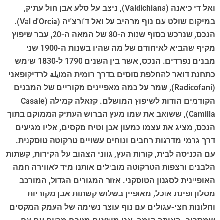
ואל די כיאנה (Valdichiana), ניצב על סלע אבן חול עתיק,
במיקום שולט עם נוף מרהיב על ואל ד'ורצ'יה (Val d'Orcia).
הנכס, שנרכש בסוף שנות ה-80 של המאה ה-20, עבר שיפוץ
מקיף שהביא לאיחודם של מה שהיו בשנות ה-1900 שני
מבנים נפרדים. הנכס, אשר בין השנים 1790 ל-1830 שימש
כתחנת דואר להחלפת סוסים בדרך רומית המוيلة לרדיקופאני
(Radicofani), שמר על כמה מאפיינים מקוריים של המבנים
הקודמים הודות לשיפוץ המושלם. קזאלה קמילה (Casale
Camilla), ששואב את שמו מעץ הברוש העתיק הממוקם בתוך
הנכס, מציג את עצמו כמעון אבן וטיח מקסים, אליו מגיעים
דרך גרמי מדרגות רחבים ונוחים עשויים טרקוטה טוסקנית.
עם הכניסה לבית, קורות העץ, גווני הצהוב על הקירות, קשתות
הלבנים ורצפות הטרקוטה מובילים אותנו מיד לאווירה חמה
האופיינית לסגנון הטוסקני. אזור המגורים הגדול, המורכב
מסלון ופינת אוכל, מאופיין בשלוש קשתות אבן מקוריות
וחלונות חצי-עגולים עם נוף עוצר נשימה של העמק המקסים