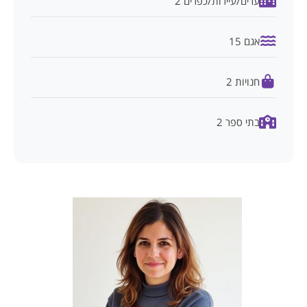
ערים/עיירות/כפרים 2
אגם 15
חנויות 2
בתי ספר 2