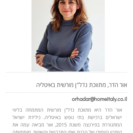
אור הדר, מתווכת נדל"ן מורשית באיטליה
orhadar@homeitaly.co.il
אור הדר היא מתווכת נדל"ן מורשית המתמחה בליווי
ישראלים ברכישת בתי נופש באיטליה. כילידת ישראל
המתגוררת בפירנצה משנת 2015, אור מביאה עמה את
היתרון הייחודי של הבנת שתי התרבויות והשפות. מומחיותה