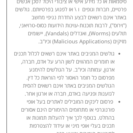
סיסמאות או כל מידע אישי או ציבורי היכול לסכן אנשים
פרטיים, חברות וגופים ו \ או לפגוע בפרטיותם. גולשים
באתר אינם רשאים לבצע החדרת נגיפי מחשב
("וירוס"), לרבות תוכנות-עוינות הידועות כסוס-טרויאני,
תולעים (
Worms
), ואנדלים (
Vandals
), יישומים
מזיקים
Malicious Applications)
) וכיו"ב.
גולשים המגיבים באתר אינם רשאים לכלול תכנים
או חומרים המהווים לשון הרע על אדם, חברה,
ארגון, עמותה וכיו"ב. על הגולשים להימנע
מפרסום כל חומר האסור לפי הוראות כל דין.
הגולשים המגיבים באתר אינם רשאים להסית
לגזענות ופגיעה באדם, חברה או ארגון אחר.
פרסום לינקים המובילים לאתרים בעל אופי
פורנוגרפי או מתחומים ההימורים הינם אסורים
בהחלט. בנוסף לכך איך להעלות תמונות או
תכנים בעלי אופי מיני או עידוד להצטרפות