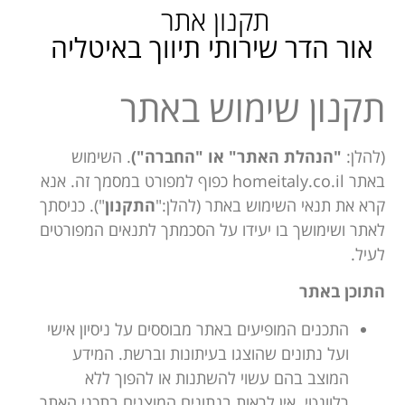
תקנון אתר
אור הדר שירותי תיווך באיטליה
תקנון שימוש באתר
(להלן:
"הנהלת האתר" או "החברה")
. השימוש
באתר homeitaly.co.il כפוף למפורט במסמך זה. אנא
קרא את תנאי השימוש באתר (להלן:"
התקנון
"). כניסתך
לאתר ושימושך בו יעידו על הסכמתך לתנאים המפורטים
לעיל.
התוכן באתר
התכנים המופיעים באתר מבוססים על ניסיון אישי
ועל נתונים שהוצגו בעיתונות וברשת. המידע
המוצב בהם עשוי להשתנות או להפוך ללא
רלוונטי. אין לראות בנתונים המוצגים בתכני האתר