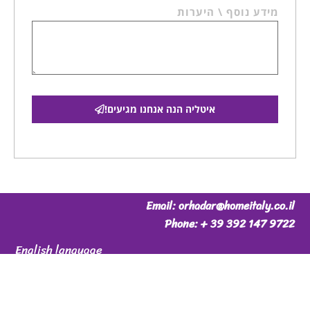
מידע נוסף \ היערות
איטליה הנה אנחנו מגיעים!
Email: orhadar@homeitaly.co.il
Phone: + 39 392 147 9722
English language
Or Hadar
P.iva 06699340482
© 2026 All Rights Reserved.